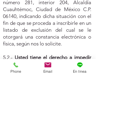
número 281, interior 204, Alcaldía
Cuauhtémoc, Ciudad de México C.P.
06140, indicando dicha situación con el
fin de que se proceda a inscribirle en un
listado de exclusión del cual se le
otorgará una constancia electrónica o
física, según nos lo solicite.
5.2.-
Usted tiene el derecho a impedir
que lo contactemos por teléfono
para
temas de publicidad, inscribiéndose al
Phone
Email
En línea
Registro Público de Consumidores de la
Procuraduría Federal del Consumidor.
Para más información llame al
01800
962 8000
.
6.-
Transferencia de los datos
personales: Los datos personales que
sean recabados por PNCS, no serán
cedidos, vendidos, compartidos o